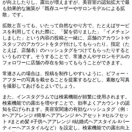
が向上したりし、露出が増えますが、美容室の認知拡大で最
も効果的な施策が「既存ユーザーやサロンモデルによる拡
散」です。
拡散と言っても、いたって自然なやり方で、たとえばサービ
スを利用してくれた際に、「髪を切りました」「イメチェン
しました」という内容の投稿と一緒に、店舗のアカウントや
スタッフのアカウントをタグ付けしてもらったり、指定（た
とえば、店舗名）のハッシュタグをつけてもらったりすると
いうものです。そうすることで、常連さんやサロンモデルの
フォロワーに店舗の存在を知ってもらうことができます。
常連さんの場合は、投稿を制作しやすいように、ビフォー・
アフターの写真を載せることを提案するなどし、素敵な写真
を撮影してあげるとよいでしょう。
また、インスタグラムでは検索機能が頻繁に使用されます。
検索機能での露出を増やすことで、効率よくアカウントの認
知を広げられます。美容室関連の有効なハッシュタグ（例：
#ヘアアレンジ #簡単ヘアアレンジ #ヘアセット #セルフセッ
ト #まとめ髪 #子供ヘアアレンジ #結婚式ヘアスタイル #パー
ティーヘアスタイルなど）を設定し、検索機能での露出向上